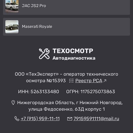
JAC JS2 Pro
Maserati Royale
ТЕХОСМОТР
Автодиагностика
ООО «ТехЭксперт» - оператор технического
осмотра №15393
Реестр РСА
ИНН: 5263133480
ОГРН: 1175275073863
Нижегородская Область, г Нижний Новгород,
улица Федосеенко, 63Д корпус 1
+7 (915) 959-11-11
79159591111@mail.ru