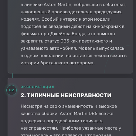
в линейке Aston Martin, вобравшей в себя опыт,
накопленный производителем в предыдущих
моделях. Особый интерес к этой модели
подогрел ее звездный дебют на киноэкранах в
фильмах про Джеймса Бонда, что помогло
закрепить статус DB5 как престижного и
узнаваемого автомобиля. Модель выпускалась
в одном поколении, но остается некоей вехой в
истории британского автопрома.
ЭКСПЛУАТАЦИЯ
02
2. ТИПИЧНЫЕ НЕИСПРАВНОСТИ
Несмотря на свою знаменитость и высокое
качество сборки, Aston Martin DB5 все же
подвержен определённым типичным
неисправностям. Наиболее уязвимые места у
этой модели - это подвеска и тормозная