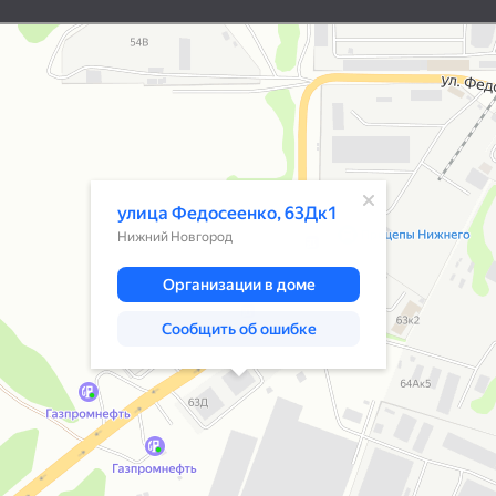
Нижний Новгород
Улица Федосеенко, 63Дк1 — Яндекс К