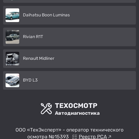
Daihatsu Boon Luminas
Rivian R1T
Renault Midliner
BYD L3
ТЕХОСМОТР
Автодиагностика
ООО «ТехЭксперт» - оператор технического
осмотра №15393
Реестр РСА