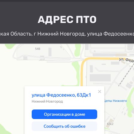
АДРЕС ПТО
ая Область, г Нижний Новгород, улица Федосеенко
Нижний Новгород
Улица Федосеенко, 63Дк1 — Яндекс К