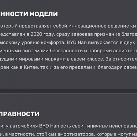
БЕННОСТИ МОДЕЛИ
 который представляет собой инновационное решение ки
едставлен в 2020 году, сразу завоевав признание благо
ысокому уровню комфорта. BYD Han выпускается в двух 
енными системами безопасности и наборами ассистенто
ущими мировыми марками в своем классе. За относител
рен как в Китае, так и за его пределами, благодаря св
СПРАВНОСТИ
ли, у автомобиля BYD Han есть свои типичные неисправн
и, в частности, стойкам амортизаторов, которые могут н