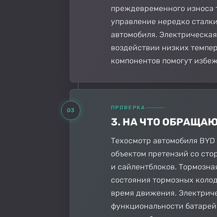
преждевременного износа т
управление нередко сталки
автомобиля. Электрическая
воздействии низких темпе
компонентов помогут избеж
ПРОВЕРКА
03
3. НА ЧТО ОБРАЩА
Техосмотр автомобиля BYD 
объектом претензий со сто
и сайлентблоков. Тормозн
состояния тормозных колод
время движения. Электриче
функциональности батарей и