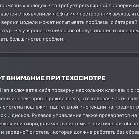
ормозных колодок, что требует регулярной проверки с
вается с появлением люфта или посторонних звуков, что
 версия модели может испытывать проблемы с батареей 
ратур. Регулярное техническое обслуживание и своевр
ать большинства проблем.
ЮТ ВНИМАНИЕ ПРИ ТЕХОСМОТРЕ
Han включает в себя проверку нескольких ключевых сист
роны инспекторов. Прежде всего, это ходовая часть, вк
ая система подлежит тщательной инспекции на предмет
ок и дисков. Рулевое управление также проверяется на 
ская или гибридная часть системы - критическая обла
 зарядной системы, которая должна работать без сбоев.