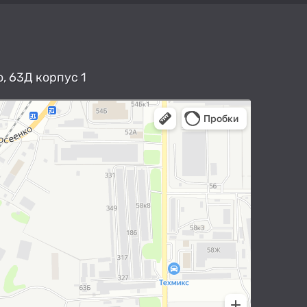
, 63Д корпус 1
арты