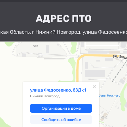
АДРЕС ПТО
ая Область, г Нижний Новгород, улица Федосеенко
Нижний Новгород
Улица Федосеенко, 63Дк1 — Яндекс К