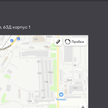
, 63Д корпус 1
арты