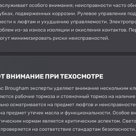
заслуживает особого внимания; неисправности часто об
убках, подверженных коррозии. Рулевое управление по
ивести к люфтам и ухудшению управляемости. Электропро
облем из-за износа изоляции и окисления контактов. П
огут минимизировать риски неисправностей.
ЮТ ВНИМАНИЕ ПРИ ТЕХОСМОТРЕ
lac Brougham эксперты уделяют внимание нескольким кл
яются рабочие тормоза и стояночный тормоз на наличие
ьно осматривается на предмет люфтов и неисправностей
а предмет утечек масла и функциональности. Особое в
огическим нормам является критическим аспектом. Свет
 проверяется на соответствие стандартам безопасности.