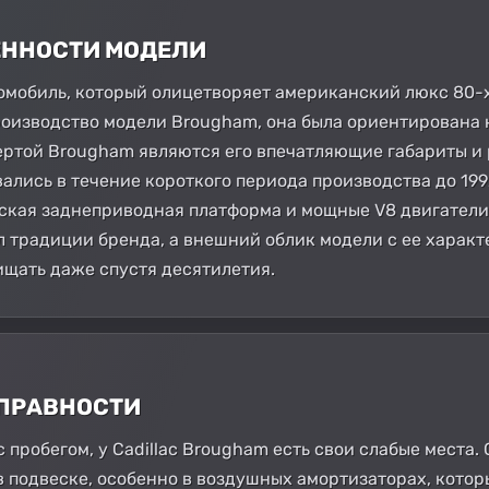
БЕННОСТИ МОДЕЛИ
томобиль, который олицетворяет американский люкс 80-х и
производство модели Brougham, она была ориентирована
ертой Brougham являются его впечатляющие габариты и 
лись в течение короткого периода производства до 1992
ская заднеприводная платформа и мощные V8 двигатели.
ил традиции бренда, а внешний облик модели с ее хара
щать даже спустя десятилетия.
СПРАВНОСТИ
с пробегом, у Cadillac Brougham есть свои слабые места
в подвеске, особенно в воздушных амортизаторах, кото