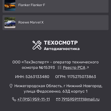
Flanker Flanker F
Roewe Marvel X
ТЕХОСМОТР
Автодиагностика
ООО «ТехЭксперт» - оператор технического
осмотра №15393
Реестр РСА
ИНН: 5263133480
ОГРН: 1175275073863
Нижегородская Область, г Нижний Новгород,
улица Федосеенко, 63Д корпус 1
+7 (915) 959-11-11
79159591111@mail.ru