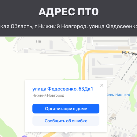
АДРЕС ПТО
ая Область, г Нижний Новгород, улица Федосеенко
Нижний Новгород
Улица Федосеенко, 63Дк1 — Яндекс К