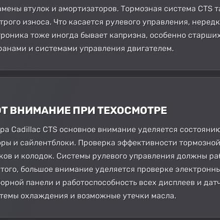
амены втулок и амортизаторов. Тормозная система CTS 
трого износа. Что касается рулевого управления, неред
троника тоже иногда бывает капризна, особенно старших
ранами и системами управления двигателем.
ЮТ ВНИМАНИЕ ПРИ ТЕХОСМОТРЕ
а Cadillac CTS основное внимание уделяется состоянию
ры и сайлентблоки. Проверка эффективности тормозной 
ков и колодок. Системы рулевого управления должны раб
 того, большое внимание уделяется проверке электронн
орной панели и работоспособность всех дисплеев и датч
истемы охлаждения и возможные утечки масла.