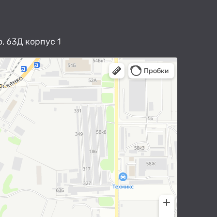
, 63Д корпус 1
арты