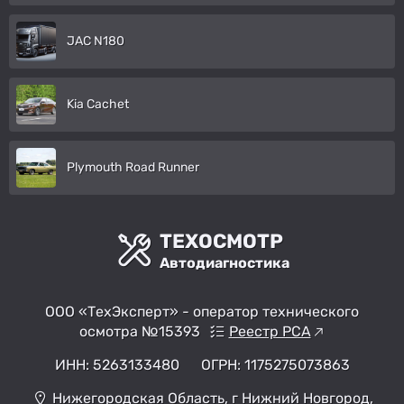
JAC N180
Kia Cachet
Plymouth Road Runner
ТЕХОСМОТР
Автодиагностика
ООО «ТехЭксперт» - оператор технического
осмотра №15393
Реестр РСА
ИНН: 5263133480
ОГРН: 1175275073863
Нижегородская Область, г Нижний Новгород,