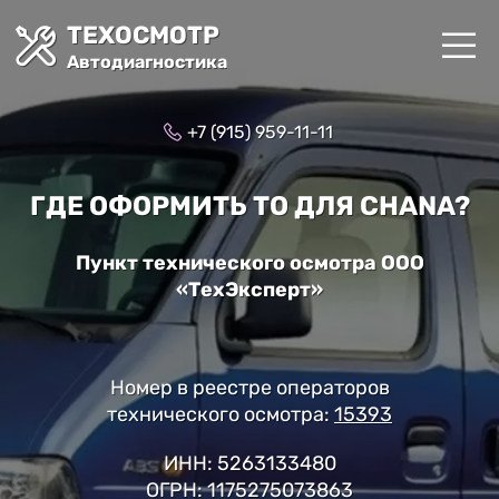
ТЕХОСМОТР
Автодиагностика
+7 (915) 959-11-11
ГДЕ ОФОРМИТЬ ТО ДЛЯ CHANA?
Пункт технического осмотра ООО
«ТехЭксперт»
Номер в реестре операторов
технического осмотра:
15393
ИНН: 5263133480
ОГРН: 1175275073863