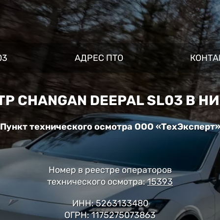
03
АДРЕС ПТО
КОНТА
Р CHANGAN DEEPAL SL03 В 
Пункт технического осмотра ООО «ТехЭксперт
Номер в реестре операторов
технического осмотра:
15393
ИНН: 5263133480
ОГРН: 1175275073863