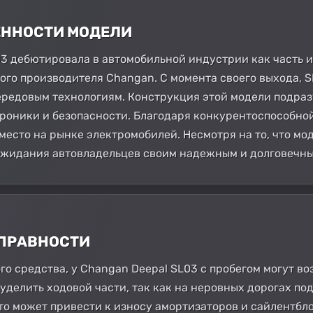
БЕННОСТИ МОДЕЛИ
03 дебютировала в автомобильной индустрии как часть
ого производителя Changan. С момента своего выхода, 
ередовым технологиям. Конструкция этой модели подра
троники и безопасности. Благодаря конкурентоспособно
место на рынке электромобилей. Несмотря на то, что мо
 ожидания автовладельцев своим надежным и долговечн
СПРАВНОСТИ
ого средства, у Changan Deepal SL03 с пробегом могут 
уделить ходовой части, так как на неровных дорогах по
то может привести к износу амортизаторов и сайлентбло