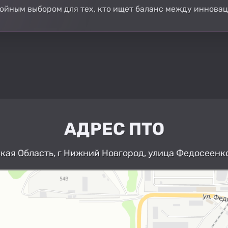
стойным выбором для тех, кто ищет баланс между иннова
АДРЕС ПТО
ая Область, г Нижний Новгород, улица Федосеенко
Нижний Новгород
Улица Федосеенко, 63Дк1 — Яндекс К