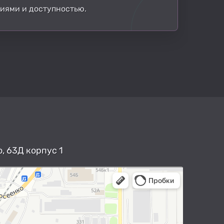
циями и доступностью.
, 63Д корпус 1
арты