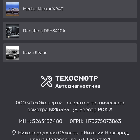
Merkur Merkur XR4Ti
Dongfeng DFH3410A
Isuzu Stylus
ТЕХОСМОТР
Автодиагностика
ООО «ТехЭксперт» - оператор технического
осмотра №15393
Реестр РСА
ИНН: 5263133480
ОГРН: 1175275073863
Нижегородская Область, г Нижний Новгород,
улица Федосеенко, 63Д корпус 1