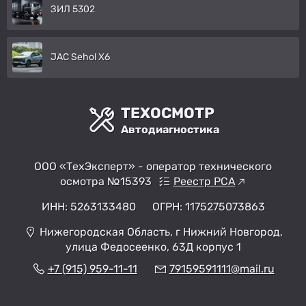
ЗИЛ 5302
JAC Sehol X6
ТЕХОСМОТР
Автодиагностика
ООО «ТехЭксперт» - оператор технического
осмотра №15393
Реестр РСА
ИНН: 5263133480
ОГРН: 1175275073863
Нижегородская Область, г Нижний Новгород,
улица Федосеенко, 63Д корпус 1
+7 (915) 959-11-11
79159591111@mail.ru