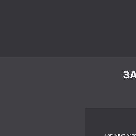
З
Документ, удо