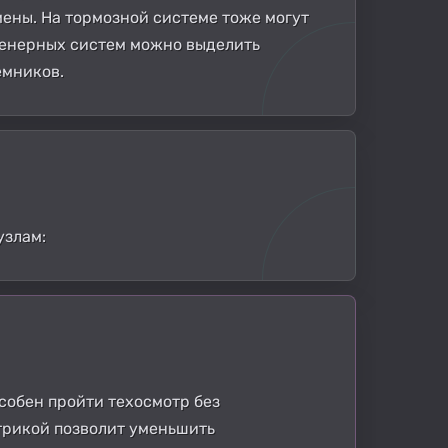
мены. На тормозной системе тоже могут
нженерных систем можно выделить
емников.
узлам:
особен пройти техосмотр без
трикой позволит уменьшить