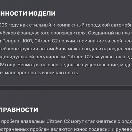
БЕННОСТИ МОДЕЛИ
2003 году как стильный и компактный городской автомоб
беков французского производителя. Созданный на плат
 Peugeot 1007, Citroen C2 получил признание за свой н
ей конструкции автомобиля можно выделить разделенно
дивидуальной регулировки. Citroen C2 выпускается в е
09 году. Несмотря на свое недолгое существование, мод
х маневренность и компактность.
СПРАВНОСТИ
 пробега владельцы Citroen C2 могут сталкиваться с ря
страненных проблем являются износ подвески и рулевог