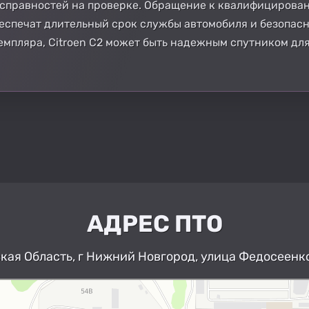
исправностей на проверке. Обращение к квалифицирова
еспечат длительный срок службы автомобиля и безопасно
емпляра, Citroen C2 может быть надежным спутником для
АДРЕС ПТО
ая Область, г Нижний Новгород, улица Федосеенко
Нижний Новгород
Улица Федосеенко, 63Дк1 — Яндекс К