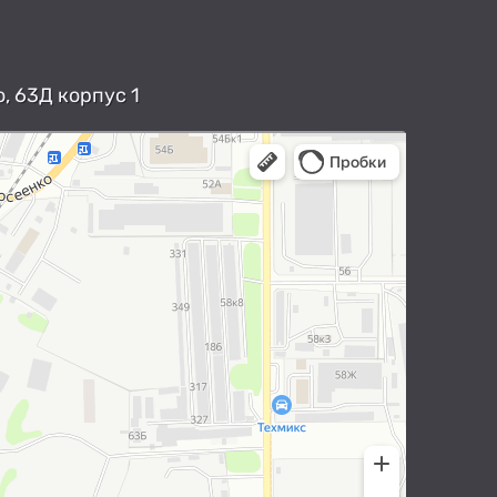
, 63Д корпус 1
арты