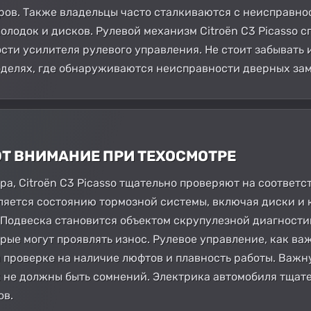
ров. Также владельцы часто сталкиваются с неисправно
лодок и дисков. Рулевой механизм Citroën C3 Picasso с
сти усилителя рулевого управления. Не стоит забывать 
оделях, где обнаруживаются неисправности дверных за
ЮТ ВНИМАНИЕ ПРИ ТЕХОСМОТРЕ
а, Citroën C3 Picasso тщательно проверяют на соответ
яется состоянию тормозной системы, включая диски и к
Подвеска становится объектом скрупулезной диагности
рые могут проявлять износ. Рулевое управление, как ва
 проверке на наличие люфтов и плавность работы. Важн
 не должны быть сомнений. Электрика автомобиля тщат
ов.