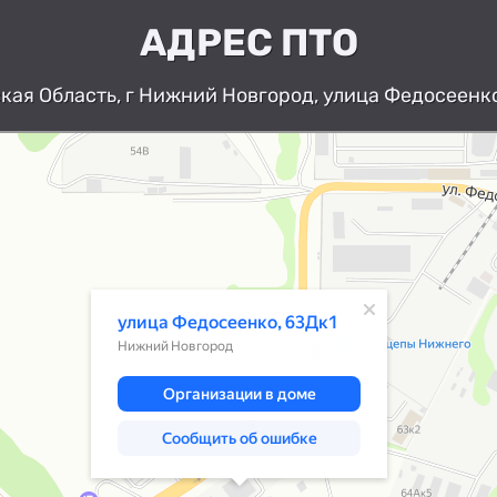
АДРЕС ПТО
ая Область, г Нижний Новгород, улица Федосеенко
Нижний Новгород
Улица Федосеенко, 63Дк1 — Яндекс К