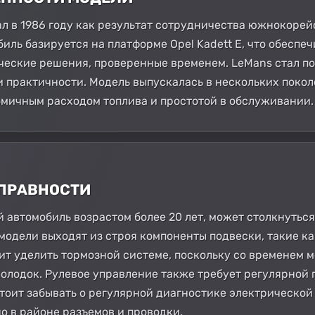
 в 1986 году как результат сотрудничества южнокорей
обиль базируется на платформе Opel Kadett E, что обес
ческие решения, проверенные временем. LeMans стал п
и практичности. Модель выпускалась в нескольких покол
мичным расходом топлива и простотой в обслуживании.
СПРАВНОСТИ
й автомобиль возрастом более 20 лет, может столкнуть
 модели выходят из строя компоненты подвески, такие к
ит уделить тормозной системе, поскольку со временем 
колодок. Рулевое управление также требует регулярной
стоит забывать о регулярной диагностике электрической
о в районе разъемов и проводки.