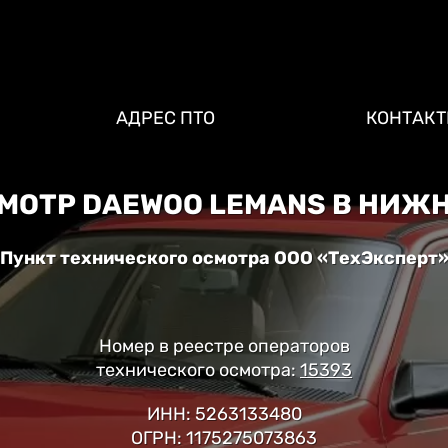
АДРЕС ПТО
КОНТАК
МОТР DAEWOO LEMANS В НИЖ
Пункт технического осмотра ООО «ТехЭксперт
Номер в реестре операторов
технического осмотра:
15393
ИНН: 5263133480
ОГРН: 1175275073863