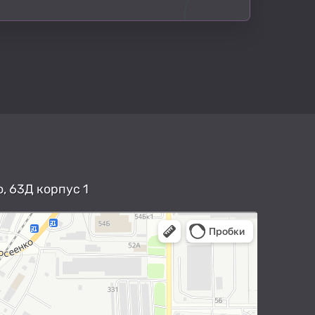
, 63Д корпус 1
арты