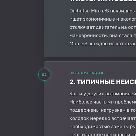
Daihatsu Mira e:S появилас
ищет экономичные и экологи
отключает двигатель на ос
маневренности, она стала 
Mira e:S, каждое из котор
ЭКСПЛУАТАЦИЯ
02
2. ТИПИЧНЫЕ НЕИ
Как и у других автомобилей
Наиболее частыми проблема
подвержены нагрузкам в го
колодок нередко встречаетс
необходимостью замены рул
неожиданные сложности, т