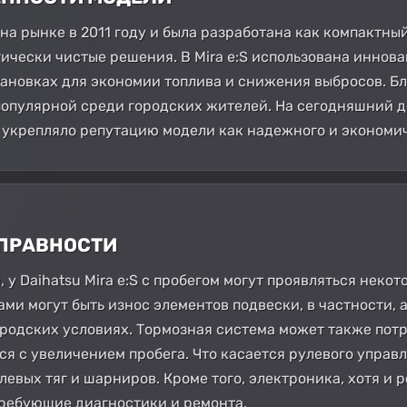
ь на рынке в 2011 году и была разработана как компактны
чески чистые решения. В Mira e:S использована инновац
тановках для экономии топлива и снижения выбросов. 
популярной среди городских жителей. На сегодняшний 
ых укрепляло репутацию модели как надежного и экономи
СПРАВНОСТИ
, у Daihatsu Mira e:S с пробегом могут проявляться нек
ми могут быть износ элементов подвески, в частности, 
родских условиях. Тормозная система может также потр
я с увеличением пробега. Что касается рулевого управл
евых тяг и шарниров. Кроме того, электроника, хотя и 
ребующие диагностики и ремонта.