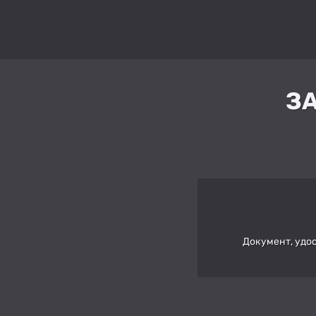
З
Документ, удо