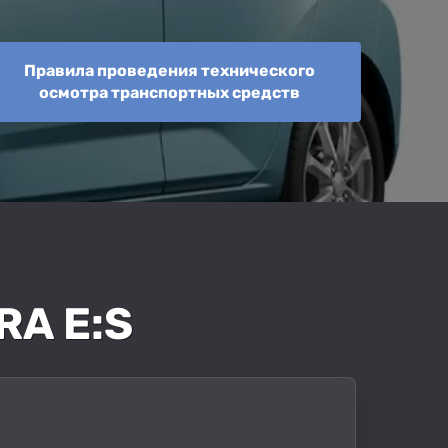
Правила проведения технического
осмотра транспортных средств
A E:S