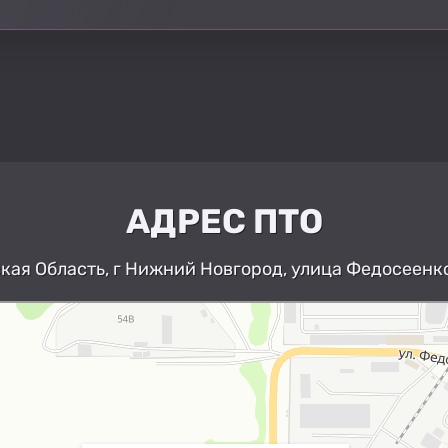
АДРЕС ПТО
ая Область, г Нижний Новгород, улица Федосеенко
Нижний Новгород
Улица Федосеенко, 63Дк1 — Яндекс К