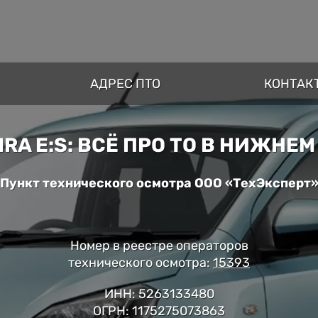
АДРЕС ПТО
КОНТАК
IRA E:S: ВСЁ ПРО ТО В НИЖНЕ
Пункт технического осмотра ООО «ТехЭксперт
Номер в реестре операторов
технического осмотра:
15393
ИНН: 5263133480
ОГРН: 1175275073863