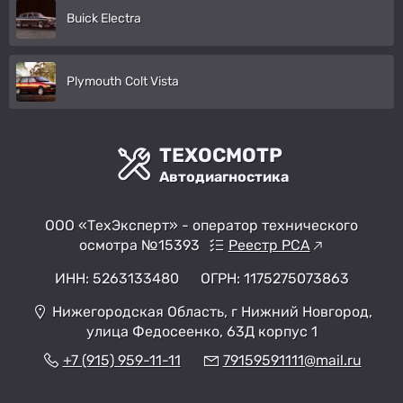
Buick Electra
Plymouth Colt Vista
ТЕХОСМОТР
Автодиагностика
ООО «ТехЭксперт» - оператор технического
осмотра №15393
Реестр РСА
ИНН: 5263133480
ОГРН: 1175275073863
Нижегородская Область, г Нижний Новгород,
улица Федосеенко, 63Д корпус 1
+7 (915) 959-11-11
79159591111@mail.ru