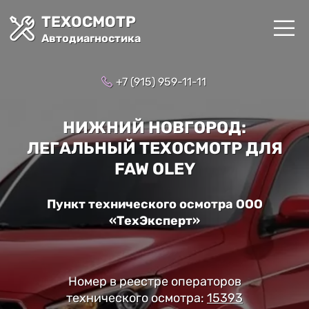
ТЕХОСМОТР
Автодиагностика
+7 (915) 959-11-11
НИЖНИЙ НОВГОРОД:
ЛЕГАЛЬНЫЙ ТЕХОСМОТР ДЛЯ
FAW OLEY
Пункт технического осмотра ООО
«ТехЭксперт»
Номер в реестре операторов
технического осмотра:
15393