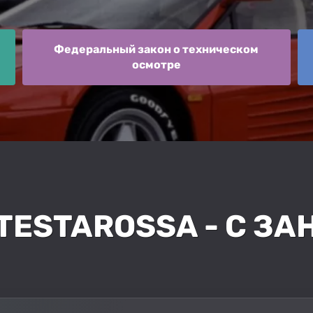
Федеральный закон о техническом
осмотре
 TESTAROSSA - С З