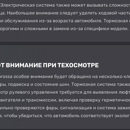
Электрическая система также может вызывать сложности
ца. Наибольшее внимание следует уделять ходовой част
и обслуживания из-за возраста автомобиля. Тормозная 
дорогими и сложными в замене из-за специфики модели.
ЮТ ВНИМАНИЕ ПРИ ТЕХОСМОТРЕ
tarossa особое внимание будет обращено на несколько кл
оры, подвеска и состояние шин. Тормозная система такж
мотр рулевого управления требуется для выявления люфт
вигателя и трансмиссии, включая проверку герметичнос
тильно проверяются фары, сигнализация и система зажиг
, чтобы убедиться, что автомобиль соответствует эколо