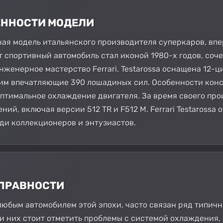
БЕННОСТИ МОДЕЛИ
дарная модель итальянского производителя суперкаров, в
от спортивный автомобиль стал иконой 1980-х годов, соч
инженерное мастерство Ferrari. Testarossa оснащена 12-ц
щим впечатляющие 390 лошадиных сил. Особенности конс
птимальное охлаждение двигателя. За время своего прои
ий, включая версии 512 TR и F512 M. Ferrari Testarossa
ди коллекционеров и энтузиастов.
СПРАВНОСТИ
и с любым автомобилем этой эпохи, часто связан ряд типи
и них стоит отметить проблемы с системой охлаждения,