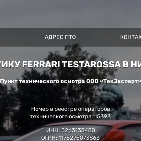
A
АДРЕС ПТО
КОНТА
ИКУ FERRARI TESTAROSSA В 
Пункт технического осмотра ООО «ТехЭксперт
Номер в реестре операторов
технического осмотра:
15393
ИНН: 5263133480
ОГРН: 1175275073863