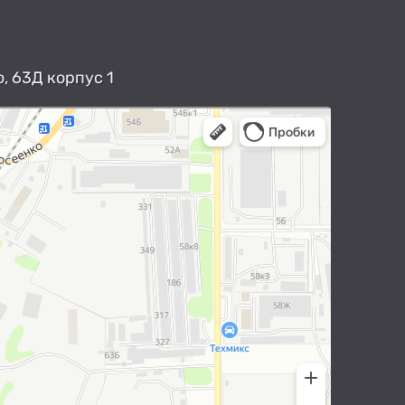
, 63Д корпус 1
арты