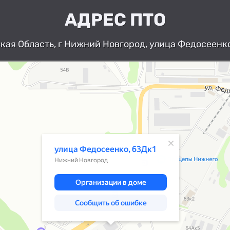
АДРЕС ПТО
ая Область, г Нижний Новгород, улица Федосеенко
Нижний Новгород
Улица Федосеенко, 63Дк1 — Яндекс К