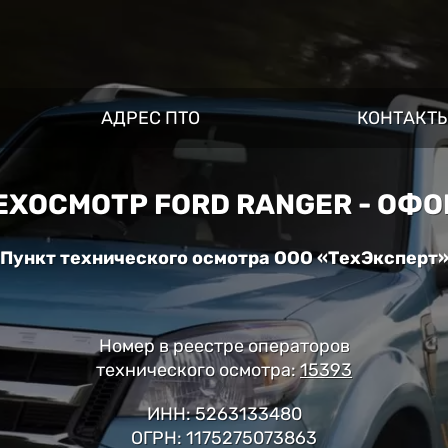
АДРЕС ПТО
КОНТАКТ
ХОСМОТР FORD RANGER - ОФ
Пункт технического осмотра ООО «ТехЭксперт
Номер в реестре операторов
технического осмотра:
15393
ИНН: 5263133480
ОГРН: 1175275073863