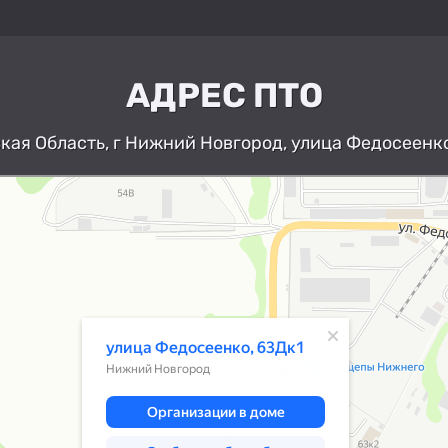
АДРЕС ПТО
ая Область, г Нижний Новгород, улица Федосеенко
Нижний Новгород
Улица Федосеенко, 63Дк1 — Яндекс К