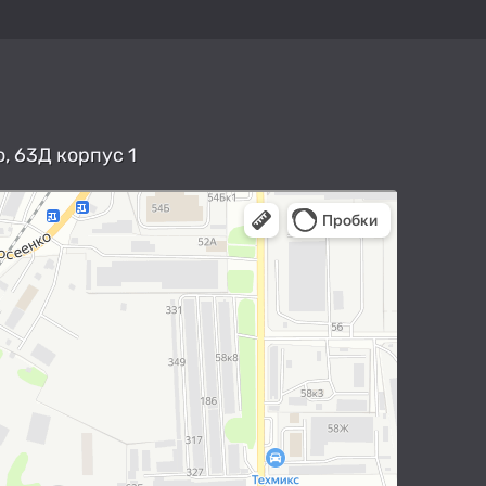
, 63Д корпус 1
арты