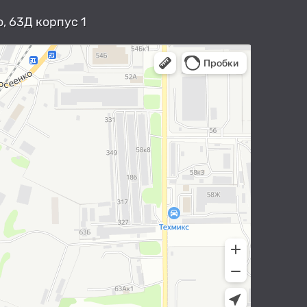
, 63Д корпус 1
арты