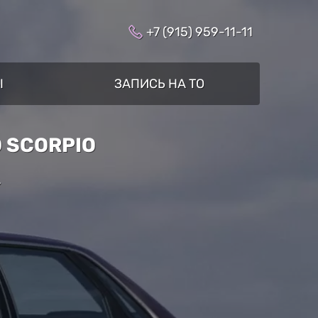
+7 (915) 959-11-11
Ы
ЗАПИСЬ НА ТО
 SCORPIO
»