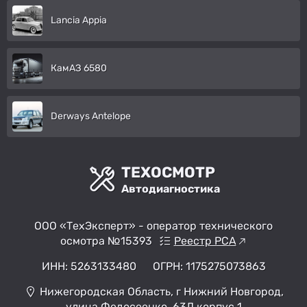
Lancia Appia
КамАЗ 6580
Derways Antelope
ТЕХОСМОТР
Автодиагностика
ООО «ТехЭксперт» - оператор технического
осмотра №15393
Реестр РСА
ИНН: 5263133480
ОГРН: 1175275073863
Нижегородская Область, г Нижний Новгород,
улица Федосеенко, 63Д корпус 1