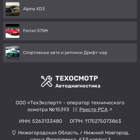
Alpina XD3
Ferrari 575M
Спортивные авто и реплики Дрифт-кар
ТЕХОСМОТР
Автодиагностика
ООО «ТехЭксперт» - оператор технического
осмотра №15393
Реестр РСА
ИНН: 5263133480
ОГРН: 1175275073863
Нижегородская Область, г Нижний Новгород,
улица Федосеенко, 63Д корпус 1