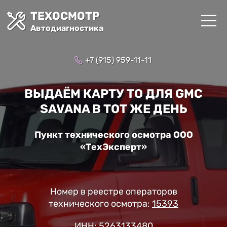
ТЕХОСМОТР
Автодиагностика
+7 (915) 959-11-11
ВЫДАЁМ КАРТУ ТО ДЛЯ GMC
SAVANA В ТОТ ЖЕ ДЕНЬ
Пункт технического осмотра ООО
«ТехЭксперт»
Номер в реестре операторов
технического осмотра:
15393
ИНН: 5263133480