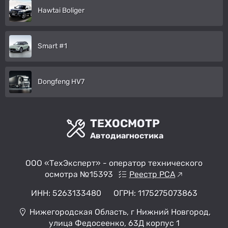
Hawtai Boliger
Smart #1
Dongfeng HV7
ТЕХОСМОТР
Автодиагностика
ООО «ТехЭксперт» - оператор технического
осмотра №15393
Реестр РСА
ИНН: 5263133480
ОГРН: 1175275073863
Нижегородская Область, г Нижний Новгород,
улица Федосеенко, 63Д корпус 1