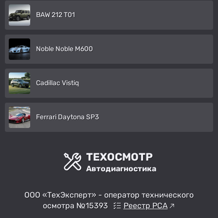
BAW 212 T01
Noble Noble M600
Cadillac Vistiq
Ferrari Daytona SP3
ТЕХОСМОТР
Автодиагностика
ООО «ТехЭксперт» - оператор технического
осмотра №15393
Реестр РСА