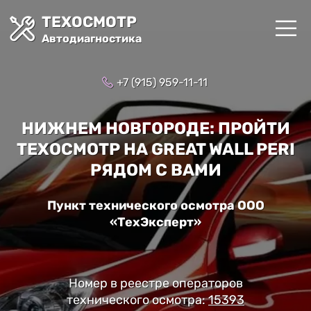
ТЕХОСМОТР
Автодиагностика
+7 (915) 959-11-11
НИЖНЕМ НОВГОРОДЕ: ПРОЙТИ
ТЕХОСМОТР НА GREAT WALL PERI
РЯДОМ С ВАМИ
Пункт технического осмотра ООО
«ТехЭксперт»
Номер в реестре операторов
технического осмотра:
15393