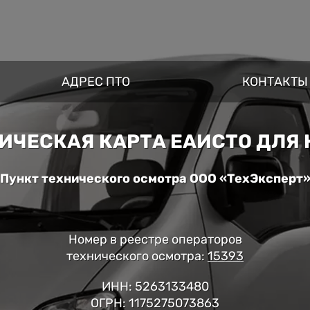
АДРЕС ПТО
КОНТАКТЫ
ЧЕСКАЯ КАРТА ЕАИСТО ДЛЯ H
Пункт технического осмотра ООО «ТехЭксперт
Номер в реестре операторов
технического осмотра:
15393
ИНН: 5263133480
ОГРН: 1175275073863