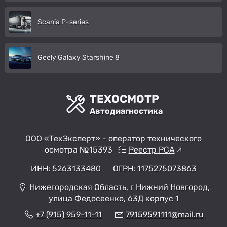
Scania P-series
Geely Galaxy Starshine 8
ТЕХОСМОТР
Автодиагностика
ООО «ТехЭксперт» - оператор технического
осмотра №15393
Реестр РСА
ИНН: 5263133480
ОГРН: 1175275073863
Нижегородская Область, г Нижний Новгород,
улица Федосеенко, 63Д корпус 1
+7 (915) 959-11-11
79159591111@mail.ru