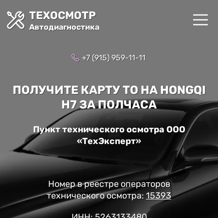
ТЕХОСМОТР
Автодиагностика
+7 (915) 959-11-11
ПОЛУЧИТЕ КАРТУ ТО НА HONGQI
H7 ЗА ПОЛЧАСА
Пункт технического осмотра ООО
«ТехЭксперт»
Номер в реестре операторов
технического осмотра:
15393
ИНН: 5263133480