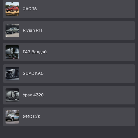
JAC T6
Rivian R1T
ГАЗ Валдай
SDAC K9.5
Урал 4320
GMC C/K