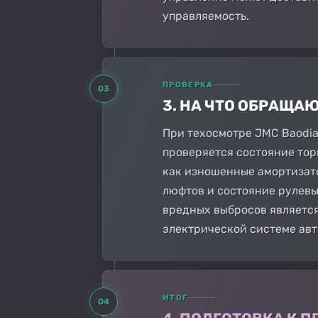
управляемость.
ПРОВЕРКА
03
3. НА ЧТО ОБРАЩА
При техосмотре JMC Baodia
проверяется состояние тор
как изношенные амортизато
люфтов и состояние рулевы
вредных выбросов являетс
электрической системе авт
ИТОГ
04