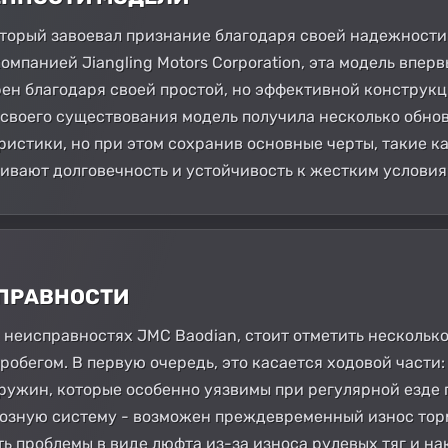
который завоевал признание благодаря своей надежност
мпанией Jiangling Motors Corporation, эта модель впер
рен благодаря своей простой, но эффективной конструкц
 своего существования модель получила несколько обно
истики, но при этом сохранив основные черты, такие к
чивают долговечность и устойчивость к жестким условия
СПРАВНОСТИ
х неисправностях JMC Baodian, стоит отметить несколько
робегом. В первую очередь, это касается ходовой части
ружин, которые особенно уязвимы при регулярной езде 
озную систему - возможен преждевременный износ торм
ь проблемы в виде люфта из-за износа рулевых тяг и на