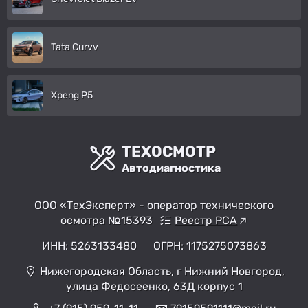
Tata Curvv
Xpeng P5
ТЕХОСМОТР
Автодиагностика
ООО «ТехЭксперт» - оператор технического
осмотра №15393
Реестр РСА
ИНН: 5263133480
ОГРН: 1175275073863
Нижегородская Область, г Нижний Новгород,
улица Федосеенко, 63Д корпус 1