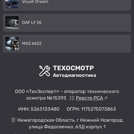
Voyah Dream
DAF LF 55
МАЗ 6422
ТЕХОСМОТР
Автодиагностика
ООО «ТехЭксперт» - оператор технического
осмотра №15393
Реестр РСА
ИНН: 5263133480
ОГРН: 1175275073863
Нижегородская Область, г Нижний Новгород,
улица Федосеенко, 63Д корпус 1