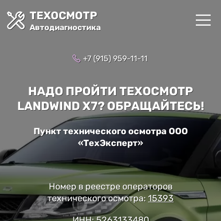
ТЕХОСМОТР
Автодиагностика
+7 (915) 959-11-11
НАДО ПРОЙТИ ТЕХОСМОТР
LANDWIND X7? ОБРАЩАЙТЕСЬ!
Пункт технического осмотра ООО
«ТехЭксперт»
Номер в реестре операторов
технического осмотра:
15393
ИНН: 5263133480