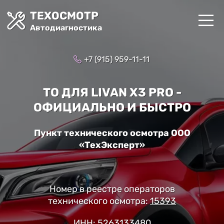
ТЕХОСМОТР
Автодиагностика
+7 (915) 959-11-11
ТО ДЛЯ LIVAN X3 PRO -
ОФИЦИАЛЬНО И БЫСТРО
Пункт технического осмотра ООО
«ТехЭксперт»
Номер в реестре операторов
технического осмотра:
15393
ИНН: 5263133480