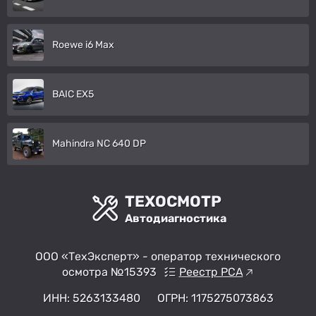
Roewe i6 Max
BAIC EX5
Mahindra NC 640 DP
ТЕХОСМОТР
Автодиагностика
ООО «ТехЭксперт» - оператор технического
осмотра №15393
Реестр РСА
ИНН: 5263133480
ОГРН: 1175275073863