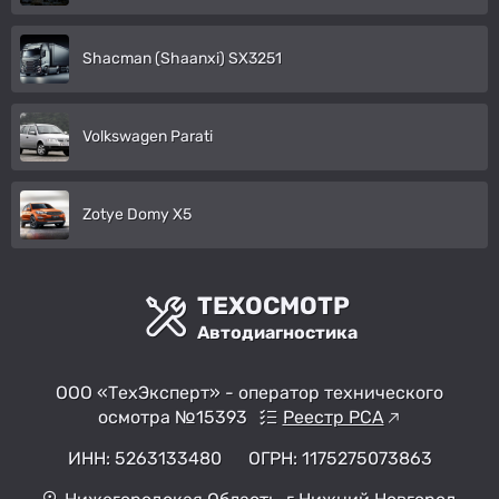
Shacman (Shaanxi) SX3251
Volkswagen Parati
Zotye Domy X5
ТЕХОСМОТР
Автодиагностика
ООО «ТехЭксперт» - оператор технического
осмотра №15393
Реестр РСА
ИНН: 5263133480
ОГРН: 1175275073863