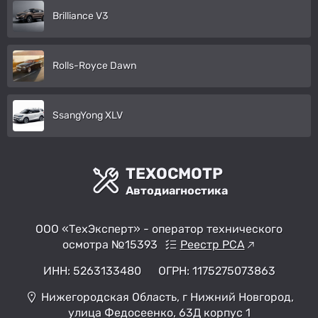
Brilliance V3
Rolls-Royce Dawn
SsangYong XLV
ТЕХОСМОТР
Автодиагностика
ООО «ТехЭксперт» - оператор технического
осмотра №15393
Реестр РСА
ИНН: 5263133480
ОГРН: 1175275073863
Нижегородская Область, г Нижний Новгород,
улица Федосеенко, 63Д корпус 1