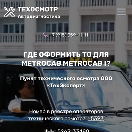
ТЕХОСМОТР
Автодиагностика
+7 (915) 959-11-11
ГДЕ ОФОРМИТЬ ТО ДЛЯ
METROCAB METROCAB I?
Пункт технического осмотра ООО
«ТехЭксперт»
Номер в реестре операторов
технического осмотра:
15393
ИНН: 5263133480