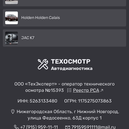
Holden Holden Calais
JAC K7
ТЕХОСМОТР
Автодиагностика
ООО «ТехЭксперт» - оператор технического
осмотра №15393
Реестр РСА
ИНН: 5263133480
ОГРН: 1175275073863
Нижегородская Область, г Нижний Новгород,
улица Федосеенко, 63Д корпус 1
+7 (915) 959-11-11
79159591111@mail.ru