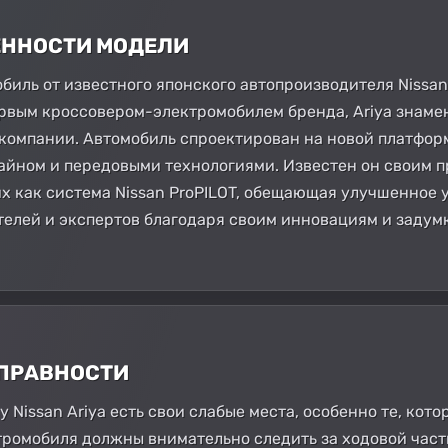
БЕННОСТИ МОДЕЛИ
мобиль от известного японского автопроизводителя Nissa
ервым кроссовером-электромобилем бренда, Ariya знаме
компании. Автомобиль спроектирован на новой платформ
айном и передовыми технологиями. Известен он своим 
х как система Nissan ProPILOT, обещающая улучшенное у
елей и экспертов благодаря своим инновациям и задумк
СПРАВНОСТИ
у Nissan Ariya есть свои слабые места, особенно те, кот
тромобиля должны внимательно следить за ходовой част