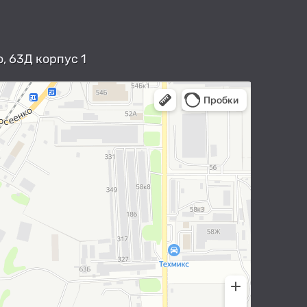
, 63Д корпус 1
арты