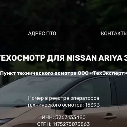
АДРЕС ПТО
КОНТАКТ
ХОСМОТР ДЛЯ NISSAN ARIYA 
Пункт технического осмотра ООО «ТехЭксперт
Номер в реестре операторов
технического осмотра:
15393
ИНН: 5263133480
ОГРН: 1175275073863