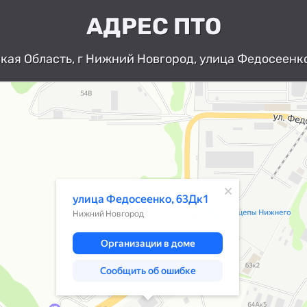
АДРЕС ПТО
ая Область, г Нижний Новгород, улица Федосеенко
Нижний Новгород
Улица Федосеенко, 63Дк1 — Яндекс К