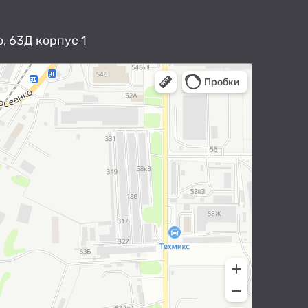
, 63Д корпус 1
арты