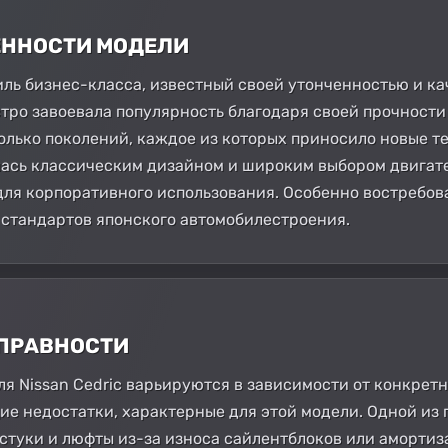
БЕННОСТИ МОДЕЛИ
биль бизнес-класса, известный своей утонченностью и к
стро завоевала популярность благодаря своей прочности 
олько поколений, каждое из которых приносило новые т
ась классическим дизайном и широким выбором двигате
 для корпоративного использования. Особенно востребова
 стандартов японского автомобилестроения.
СПРАВНОСТИ
я Nissan Cedric варьируются в зависимости от конкретно
е недостатки, характерные для этой модели. Одной из п
 стуки и люфты из-за износа сайлентблоков или аморти