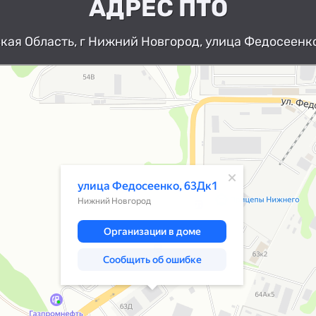
АДРЕС ПТО
ая Область, г Нижний Новгород, улица Федосеенко
Нижний Новгород
Улица Федосеенко, 63Дк1 — Яндекс К