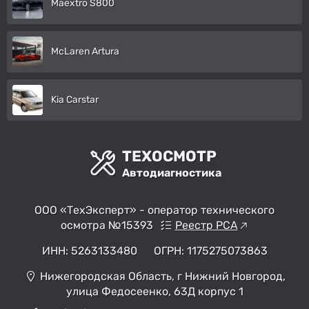
Maextro S800
McLaren Artura
Kia Carstar
ТЕХОСМОТР
Автодиагностика
ООО «ТехЭксперт» - оператор технического
осмотра №15393
Реестр РСА
ИНН: 5263133480
ОГРН: 1175275073863
Нижегородская Область, г Нижний Новгород,
улица Федосеенко, 63Д корпус 1