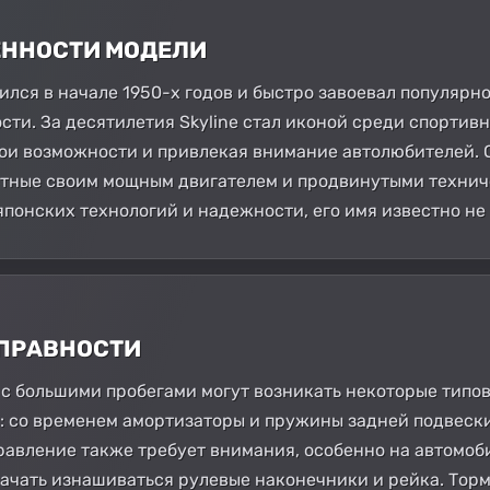
БЕННОСТИ МОДЕЛИ
вился в начале 1950-х годов и быстро завоевал популяр
сти. За десятилетия Skyline стал иконой среди спортив
и возможности и привлекая внимание автолюбителей. О
естные своим мощным двигателем и продвинутыми техни
японских технологий и надежности, его имя известно не 
СПРАВНОСТИ
e с большими пробегами могут возникать некоторые типо
и: со временем амортизаторы и пружины задней подвеск
равление также требует внимания, особенно на автомоби
начать изнашиваться рулевые наконечники и рейка. Тор