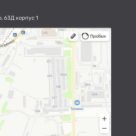
, 63Д корпус 1
арты