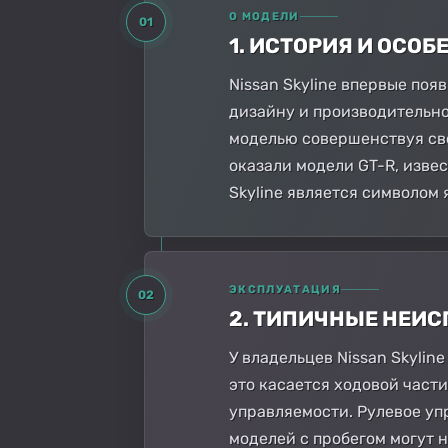
О МОДЕЛИ
01
1. ИСТОРИЯ И ОСО
Nissan Skyline впервые поя
дизайну и производительно
моделью совершенствуя сво
оказали модели GT-R, изв
Skyline является символом 
ЭКСПЛУАТАЦИЯ
02
2. ТИПИЧНЫЕ НЕИ
У владельцев Nissan Skylin
это касается ходовой част
управляемости. Рулевое уп
моделей с пробегом могут 