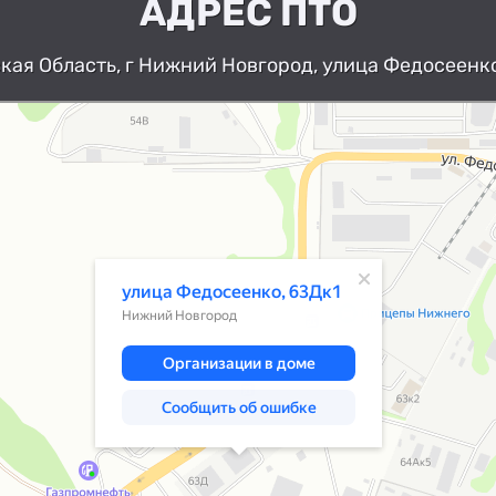
АДРЕС ПТО
ая Область, г Нижний Новгород, улица Федосеенко
Нижний Новгород
Улица Федосеенко, 63Дк1 — Яндекс К