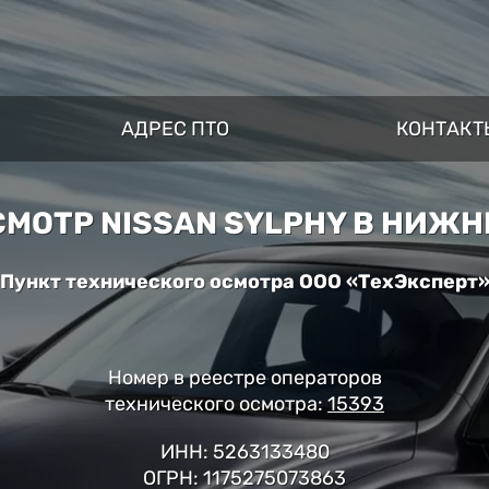
АДРЕС ПТО
КОНТАКТ
МОТР NISSAN SYLPHY В НИЖ
Пункт технического осмотра ООО «ТехЭксперт
Номер в реестре операторов
технического осмотра:
15393
ИНН: 5263133480
ОГРН: 1175275073863