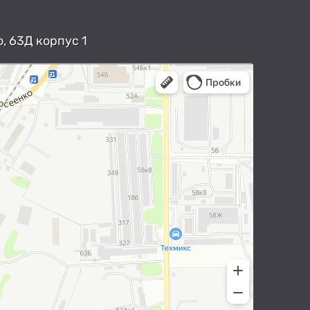
, 63Д корпус 1
арты