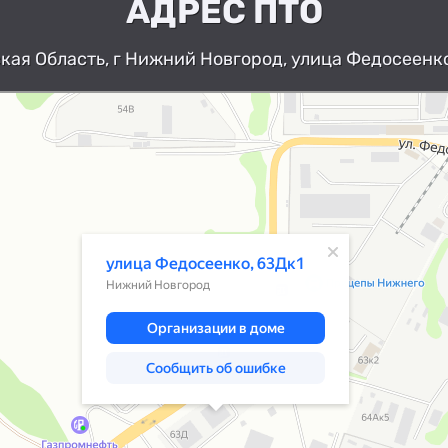
АДРЕС ПТО
ая Область, г Нижний Новгород, улица Федосеенко
Нижний Новгород
Улица Федосеенко, 63Дк1 — Яндекс К