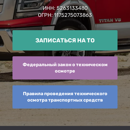
ИНН: 5263133480
ОГРН: 1175275073863
ЗАПИСАТЬСЯ НА ТО
Федеральный закон о техническом
осмотре
Правила проведения технического
осмотра транспортных средств