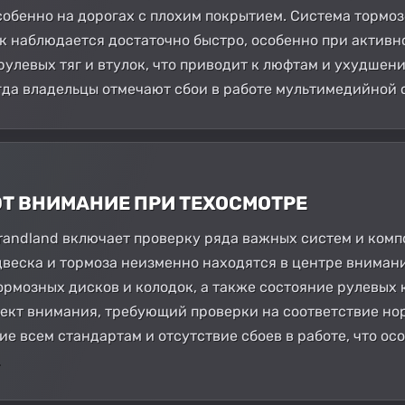
собенно на дорогах с плохим покрытием. Система тормоз
к наблюдается достаточно быстро, особенно при активн
рулевых тяг и втулок, что приводит к люфтам и ухудшен
огда владельцы отмечают сбои в работе мультимедийной 
ЮТ ВНИМАНИЕ ПРИ ТЕХОСМОТРЕ
randland включает проверку ряда важных систем и комп
двеска и тормоза неизменно находятся в центре вниман
ормозных дисков и колодок, а также состояние рулевых 
ъект внимания, требующий проверки на соответствие но
е всем стандартам и отсутствие сбоев в работе, что ос
.