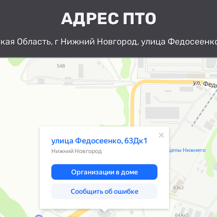
АДРЕС ПТО
ая Область, г Нижний Новгород, улица Федосеенко
Нижний Новгород
Улица Федосеенко, 63Дк1 — Яндекс К