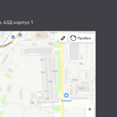
, 63Д корпус 1
арты