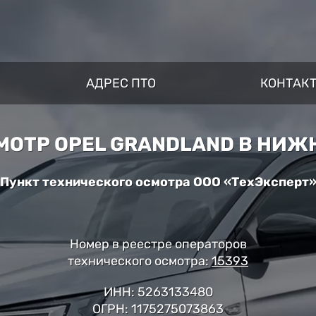
АДРЕС ПТО
КОНТАК
МОТР OPEL GRANDLAND В НИЖ
Пункт технического осмотра ООО «ТехЭксперт
Номер в реестре операторов
технического осмотра:
15393
ИНН: 5263133480
ОГРН: 1175275073863