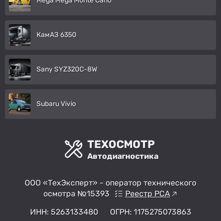
Mega Mega Monte Carlo
КамАЗ 6350
Sany SYZ320C-8W
Subaru Vivio
ТЕХОСМОТР
Автодиагностика
ООО «ТехЭксперт» - оператор технического
осмотра №15393
Реестр РСА
ИНН: 5263133480
ОГРН: 1175275073863