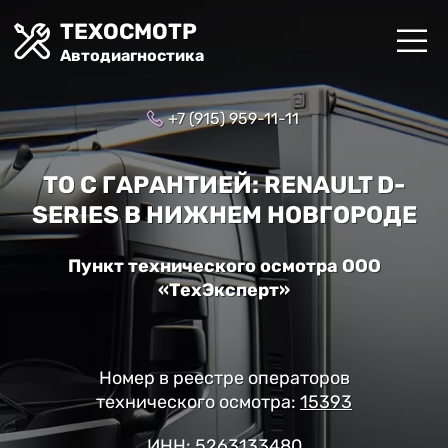
ТЕХОСМОТР
Автодиагностика
+7 (915) 959-11-11
ТО С ГАРАНТИЕЙ: RENAULT D-
SERIES В НИЖНЕМ НОВГОРОДЕ
Пункт технического осмотра ООО
«ТехЭксперт»
Номер в реестре операторов
технического осмотра:
15393
ИНН: 5263133480