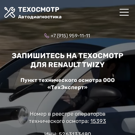
ТЕХОСМОТР
Автодиагностика
+7 (915) 959-11-11
ЗАПИШИТЕСЬ НА ТЕХОСМОТР
ДЛЯ RENAULT TWIZY
Пункт технического осмотра ООО
«ТехЭксперт»
Номер в реестре операторов
технического осмотра:
15393
ИНН: 5263133480