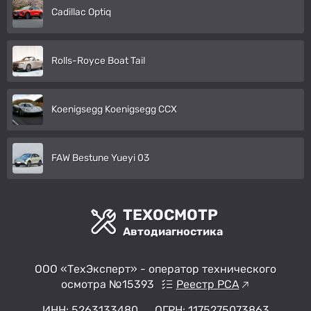
Cadillac Optiq
Rolls-Royce Boat Tail
Koenigsegg Koenigsegg CCX
FAW Bestune Yueyi 03
ТЕХОСМОТР
Автодиагностика
ООО «ТехЭксперт» - оператор технического
осмотра №15393
Реестр РСА
ИНН: 5263133480
ОГРН: 1175275073863