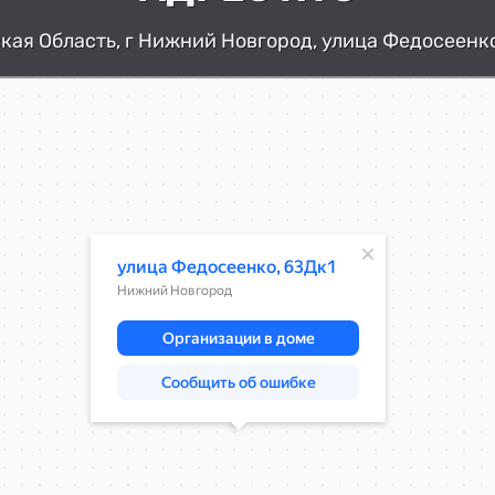
ая Область, г Нижний Новгород, улица Федосеенко
Нижний Новгород
Улица Федосеенко, 63Дк1 — Яндекс К