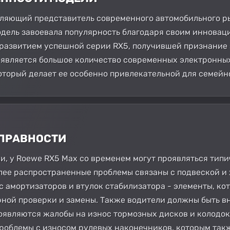
тляющий представитель современного автомобильного р
Модель завоевала популярность благодаря своим иннова
 развитием успешной серии RX5, получившей признание 
является большое количество современных электронных
оторый делает ее особенно привлекательной для семейн
СПРАВНОСТИ
ли, у Roewe RX5 Max со временем могут проявляться тип
лее распространенные проблемы связаны с подвеской и 
с амортизаторов и втулок стабилизатора - элементы, к
рной проверки и замены. Также водители должны быть 
оявляются жалобы на износ тормозных дисков и колодок.
роблемы с износом рулевых наконечников, которым такж