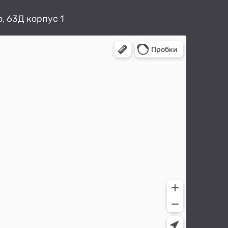
, 63Д корпус 1
арты