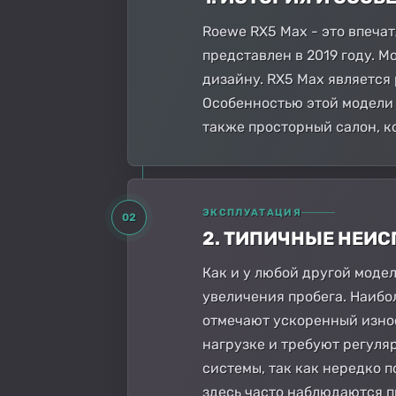
Roewe RX5 Max - это впеча
представлен в 2019 году. 
дизайну. RX5 Max является
Особенностью этой модели 
также просторный салон, к
ЭКСПЛУАТАЦИЯ
02
2. ТИПИЧНЫЕ НЕИ
Как и у любой другой моде
увеличения пробега. Наибо
отмечают ускоренный изно
нагрузке и требуют регуля
системы, так как нередко п
здесь часто наблюдаются п