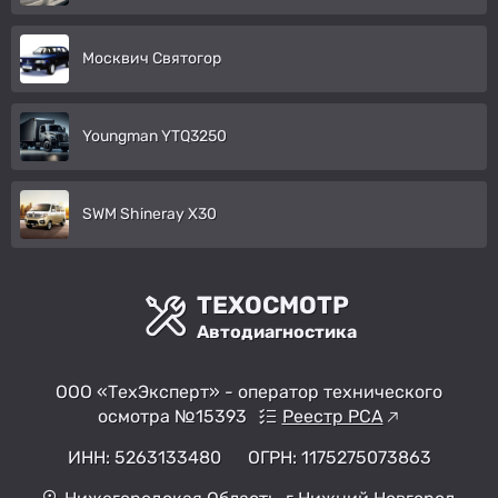
Москвич Святогор
Youngman YTQ3250
SWM Shineray X30
ТЕХОСМОТР
Автодиагностика
ООО «ТехЭксперт» - оператор технического
осмотра №15393
Реестр РСА
ИНН: 5263133480
ОГРН: 1175275073863