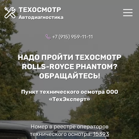
ТЕХОСМОТР
Автодиагностика
+7 (915) 959-11-11
НАДО ПРОЙТИ ТЕХОСМОТР
ROLLS-ROYCE PHANTOM?
ОБРАЩАЙТЕСЬ!
Пункт технического осмотра ООО
«ТехЭксперт»
Номер в реестре операторов
технического осмотра:
15393